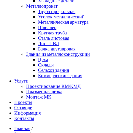
Закладные детали
Металлопрокат
Труба профильная
Уголок металлический
Металлическая арматура
Швеллер
Круглая труба
Сталь листовая
Лист ПВЛ
Балка двутавровая
Здания из металлоконструкций
Цеха
Склады
Сельхоз здания
Коммерческие здания
Услуги
Проектирование КМ/КМД
Плазменная резка
Монтаж МК
Проекты
О заводе
Информация
Контакты
Главная
/